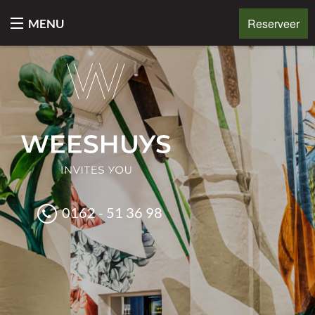
Reserveer
MENU
HOME
SFEER
MENU
ZAKELIJK & EVENTS
SPECIALS
0162 - 51 36 98
CONTACT